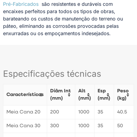
Pré-Fabricados
são resistentes e duráveis com
encaixes perfeitos para todos os tipos de obras,
barateando os custos de manutenção do terreno ou
páteo, eliminando as corrosões provocadas pelas
enxurradas ou os empoçamentos indesejados.
Especificações técnicas
Diâm Int
Alt
Esp
Peso
Características
(mm)
(mm)
(mm)
(kg)
Meia Cana 20
200
1000
35
40.5
Meia Cana 30
300
1000
35
50